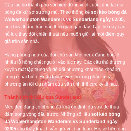
Câu lạc bộ thành phố sói hiện đứng vị trí cuối cùng tại giải
bóng đá xứ sở sương mù. Theo thống kê
soi kèo bóng đá
Wolverhampton Wanderers vs Sunderland ngày 02/05
,
họ chưa thắng trận nào thời gian gần đây. Tập thể này cần
nỗ lực thay đổi chiến thuật nếu muốn giữ lại một điểm quý
giá trên sân nhà.
Hàng phòng ngự của đội chủ sân Molineux đang bộc lộ
nhiều lỗ hổng chết người vào lúc này. Các cầu thủ thường
xuyên mất tập trung và để đối phương khai thác khoảng
trống ở hai biên. Huấn luyện viên trưởng phải tìm ra
phương án tối ưu nhằm cứu vãn tình thế cực kỳ tệ hại.
Thành tích thi đấu của Sunderland
Mèo đen đang có phong độ khá ổn định dù vừa để thua
đậm trong vòng đấu trước. Những số liệu
soi kèo bóng
đá Wolverhampton Wanderers vs Sunderland ngày
02/05
cho thấy khách vẫn giữ vị trí an toàn. Họ sở hữu dàn