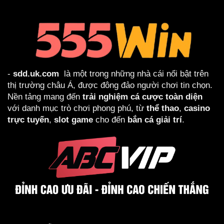
-
sdd.uk.com
là một trong những nhà cái nổi bật trên
thị trường châu Á, được đông đảo người chơi tin chọn.
Nền tảng mang đến
trải nghiệm cá cược toàn diện
với danh mục trò chơi phong phú, từ
thể thao
,
casino
trực tuyến
,
slot game
cho đến
bắn cá giải trí
.