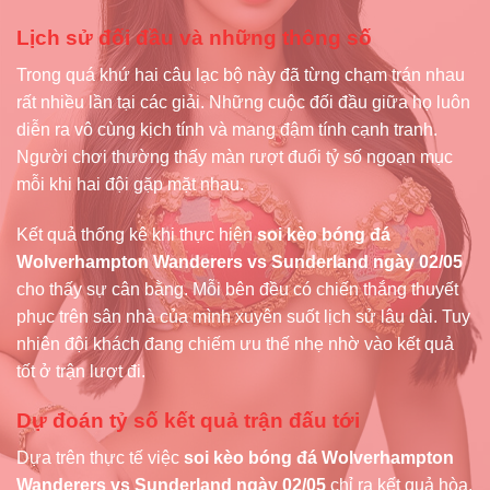
Lịch sử đối đầu và những thông số
Trong quá khứ hai câu lạc bộ này đã từng chạm trán nhau
rất nhiều lần tại các giải. Những cuộc đối đầu giữa họ luôn
diễn ra vô cùng kịch tính và mang đậm tính cạnh tranh.
Người chơi thường thấy màn rượt đuổi tỷ số ngoạn mục
mỗi khi hai đội gặp mặt nhau.
Kết quả thống kê khi thực hiện
soi kèo bóng đá
Wolverhampton Wanderers vs Sunderland ngày 02/05
cho thấy sự cân bằng. Mỗi bên đều có chiến thắng thuyết
phục trên sân nhà của mình xuyên suốt lịch sử lâu dài. Tuy
nhiên đội khách đang chiếm ưu thế nhẹ nhờ vào kết quả
tốt ở trận lượt đi.
Dự đoán tỷ số kết quả trận đấu tới
Dựa trên thực tế việc
soi kèo bóng đá Wolverhampton
Wanderers vs Sunderland ngày 02/05
chỉ ra kết quả hòa.