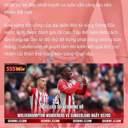
nhân sự trẻ đầy nhiệt huyết và luôn sẵn sàng tạo nên
nhiều bất ngờ.
Khả năng tấn công của đại diện đến từ vùng Đông Bắc
nước Anh được đánh giá rất cao. Tập thể luôn biết cách
tận dụng sai lầm từ đối thủ để trừng phạt bằng những bàn
thắng. Sunderland sẽ quyết tâm tìm kiếm kết quả tích cực
nhằm cải thiện thứ hạng trên bảng tổng sắp.
Dữ liệu soi kèo bóng đá Wolverhampton Wanderers vs