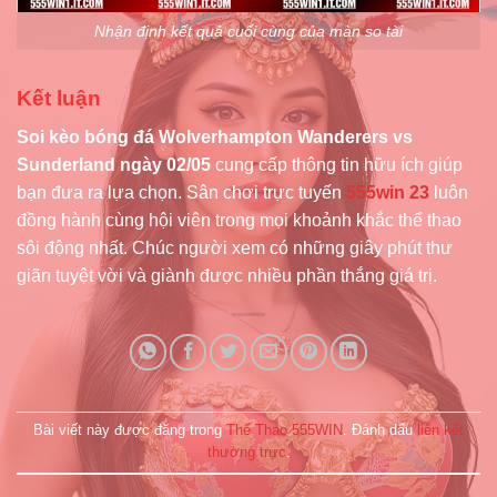
Nhận định kết quả cuối cùng của màn so tài
Kết luận
Soi kèo bóng đá Wolverhampton Wanderers vs
Sunderland ngày 02/05
cung cấp thông tin hữu ích giúp
bạn đưa ra lựa chọn. Sân chơi trực tuyến
555win 23
luôn
đồng hành cùng hội viên trong mọi khoảnh khắc thể thao
sôi động nhất. Chúc người xem có những giây phút thư
giãn tuyệt vời và giành được nhiều phần thắng giá trị.
Bài viết này được đăng trong
Thể Thao 555WIN
. Đánh dấu
liên kết
thường trực
.