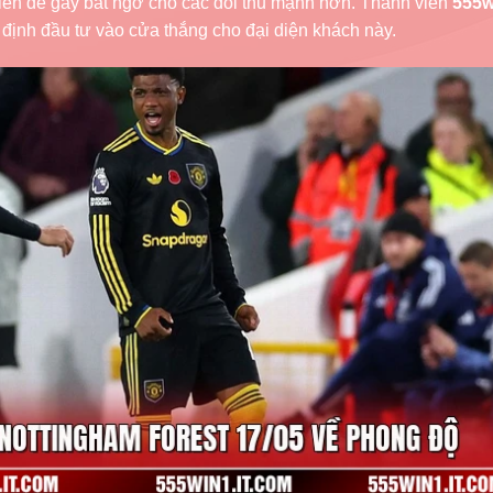
iến để gây bất ngờ cho các đối thủ mạnh hơn. Thành viên
555w
 định đầu tư vào cửa thắng cho đại diện khách này.