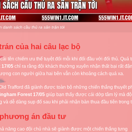
n danh sách cầu thủ ra sân trận tới
rán của hai câu lạc bộ
ái tên chiếm ưu thế tuyệt đối mỗi khi đối đầu với đối thủ. Quá t
 17/05
chỉ ra rằng đội khách thường xuyên nhận thất bại rất đậ
lượng con người giữa hai bên vẫn còn khoảng cách quá xa.
Old Trafford đã giành được toàn bộ những chiến thắng thuyết p
ingham Forest 17/05
giúp bạn thấy được cái dớp tâm lý mà độ
 và dễ dàng sụp đổ sau khi phải nhận bàn thua đầu tiên trong t
à phương án đầu tư
hả năng cao đội chủ nhà sẽ giành được một chiến thắng tưng