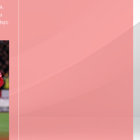
a.
u
thực