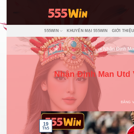
Bỏ
qua
nội
dung
555WIN
KHUYẾN MẠI 555WIN
GIỚI THIỆU
Home
»
Thể Thao 555WIN
»
Nhận Định Man
Nhận Định Man Utd V
ĐĂNG 
19
Th5