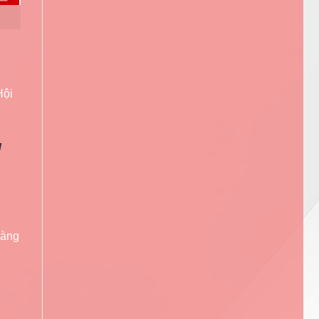
Hội
u
hàng