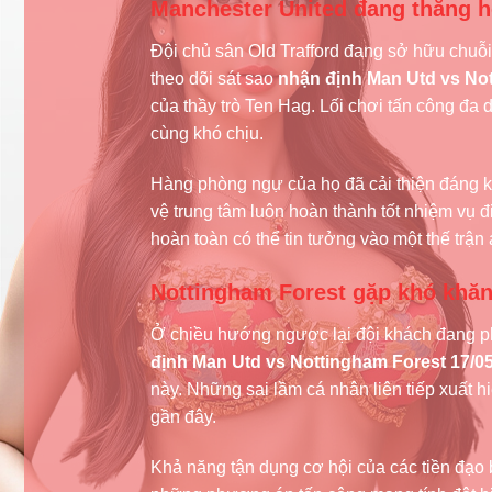
Manchester United đang thăng 
Đội chủ sân Old Trafford đang sở hữu chuỗi 
theo dõi sát sao
nhận định Man Utd vs Not
của thầy trò Ten Hag. Lối chơi tấn công đa 
cùng khó chịu.
Hàng phòng ngự của họ đã cải thiện đáng k
vệ trung tâm luôn hoàn thành tốt nhiệm vụ đ
hoàn toàn có thể tin tưởng vào một thế trận 
Nottingham Forest gặp khó khă
Ở chiều hướng ngược lại đội khách đang ph
định Man Utd vs Nottingham Forest 17/0
này. Những sai lầm cá nhân liên tiếp xuất 
gần đây.
Khả năng tận dụng cơ hội của các tiền đạo b