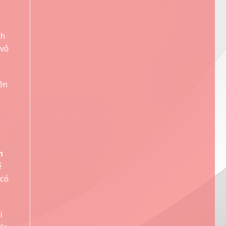
nh
 vô
ền
n
ể
 có
i