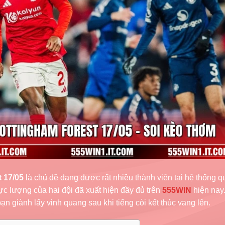
 17/05
là chủ đề đang được rất nhiều thành viên tại hệ thống 
lực lượng của hai đội đã xuất hiện đầy đủ trên
555WIN
hiện nay
n giành lấy vinh quang sau khi tiếng còi kết thúc vang lên.