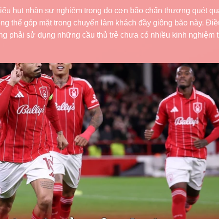
hiếu hụt nhân sự nghiêm trọng do cơn bão chấn thương quét qu
hông thể góp mặt trong chuyến làm khách đầy giông bão này. Điề
g phải sử dụng những cầu thủ trẻ chưa có nhiều kinh nghiệm 