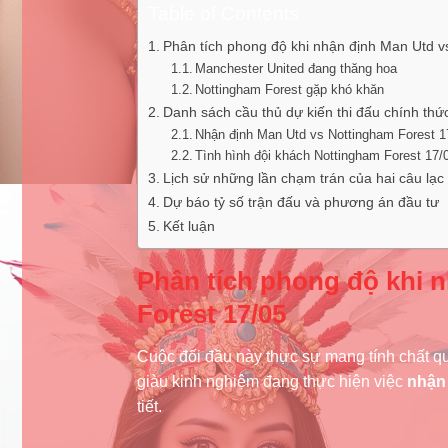
Table of Contents
Phân tích phong độ khi nhận định Man Utd v
Manchester United đang thăng hoa
Nottingham Forest gặp khó khăn
Danh sách cầu thủ dự kiến thi đấu chính thứ
Nhận định Man Utd vs Nottingham Forest 1
Tình hình đội khách Nottingham Forest 17/
Lịch sử những lần chạm trán của hai câu lạc
Dự báo tỷ số trận đấu và phương án đầu tư
Kết luận
Phân tích phong độ khi 
Forest 17/05
Cuộc đối đầu này thực sự mang tính chất quy
giàu kinh nghiệm đang thực hiện việc
nhận 
tiết.